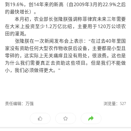
19.6%
14
2009
3
22.9%
到
，创
年来的新高（自
年
月的
之后
的最快增长）。
本月初，农业部长张隆朕强调称菲律宾未来三年需要
1.2
120
在大米上投资至少
万亿比绍，主要用于
万公顷农
田的灌溉。
40
张隆朕在一次新闻发布会上表示：“在过去
年里国
家没有资助任何大型农作物收获后设备，主要都是小型且
零碎的，这实际上无关痛痒且没有用处，很浪费。这也是
为什么我们需要真正去资助这些项目。但是我们不能做
小，我们必须做得更大。”
责任编辑：万强
浏览量：527