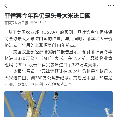


菲律宾今年料仍是头号大米进口国
2024-01-22
菲律宾世界日报
USDA
基于美国农业部（
）的预测，菲律宾今年仍将保
持全球最大大米进口国的位置。与此同时，菲本地大米价
14
格过去一个月的上涨幅度创
年新高。
美国农业部经济研究局的报告显示，预计菲律宾今年
380
MT
将进口
万公吨（
）大米。在此之前，菲植物业管
BPI
322
理局（
）表示菲律宾去年进口了
万吨大米。
2024
该报告写道：“菲律宾预计在
年仍将是全球最大
380
大米进口国，创
万公吨新纪录。其后是中国、印度尼
西亚、欧盟、尼日利亚和伊拉克。”