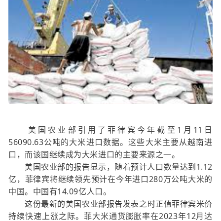
1
11
美国农业部引用了菲律宾今年截至
月
日
56090.63
公吨的大米进口数据。这些大米主要从越南进
口，而该国继续成为大米进口的主要来源之一。
1.12
美国农业部的报告显示，随着预计人口数量达到
280
亿，菲律宾将继续领先预计在今年进口
万公吨大米的
14.09
中国。中国有
亿人口。
这份最新的美国农业部报告发表之时正值菲律宾米价
2023
12
持续快速上涨之际。菲大米通货膨胀率在
年
月达