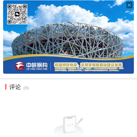

评论
(0)