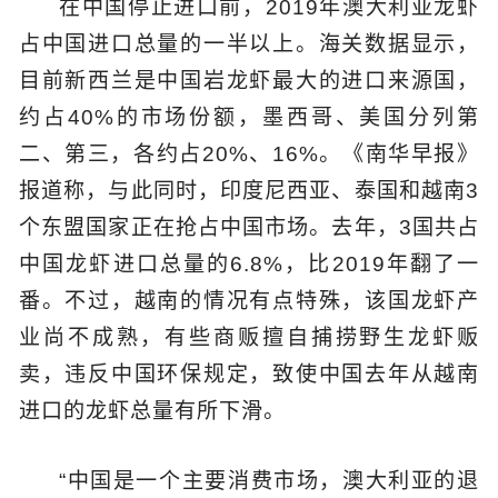
在中国停止进口前，2019年澳大利亚龙虾
占中国进口总量的一半以上。海关数据显示，
目前新西兰是中国岩龙虾最大的进口来源国，
约占40%的市场份额，墨西哥、美国分列第
二、第三，各约占20%、16%。《南华早报》
报道称，与此同时，印度尼西亚、泰国和越南3
个东盟国家正在抢占中国市场。去年，3国共占
中国龙虾进口总量的6.8%，比2019年翻了一
番。不过，越南的情况有点特殊，该国龙虾产
业尚不成熟，有些商贩擅自捕捞野生龙虾贩
卖，违反中国环保规定，致使中国去年从越南
进口的龙虾总量有所下滑。
“中国是一个主要消费市场，澳大利亚的退