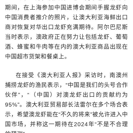
期间，在上海参加中国进博会期间手握龙虾向
中国消费者推介的照片，让澳大利亚海鲜出口
商对恢复对华出口龙虾充满期待。阿尔巴尼斯
当时表示，澳政府正在努力让包括龙虾、葡萄
酒、蜂蜜和牛肉等在内的澳大利亚商品出现在
中国超市货架和餐桌上。
在接受《澳大利亚人报》采访时，南澳州
捕捞龙虾的渔民表示，“中国是我们的头号合作
伙伴”，“（中国）对澳龙虾出口的贡献约为
95%”。澳大利亚贸易部长法雷尔在多个场合表
示，希望澳龙虾能在“不久的将来”被允许进入中
国市场，并称这一期待在2024年“不是不合理