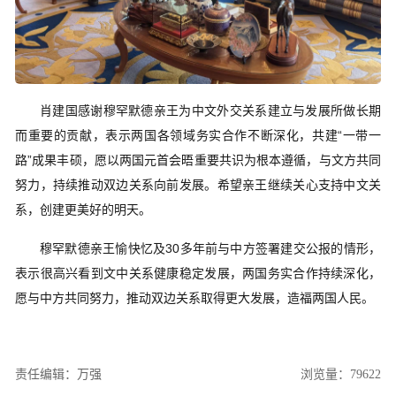
肖建国
感谢穆罕默德亲王为中文外交关系建立与发展所
做长期
而
重要
的
贡献，表示两国各领域务实合作不断深化，共建
“一带一
路”成果丰硕，愿以两国元首会晤重要共识为根本遵循，与文方共同
努力，
持续
推动双边关系向前发展。希望亲王继续关心支持中文关
系，
创建更美好的明天
。
穆罕默德亲王愉快忆及
30多年前
与中
方
签署建交公报的情形，
表示很高兴看到文中关系健康稳定发展，两国务实合作持续
深化
，
愿与中
方共同努力，推动双边关系取得更大发展，造福两国人民。
责任编辑：万强
浏览量：79622