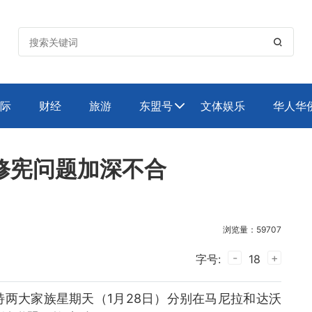

际
财经
旅游
东盟号
文体娱乐
华人华

修宪问题加深不合
浏览量：59707
-
+
字号:
18
两大家族星期天（1月28日）分别在马尼拉和达沃