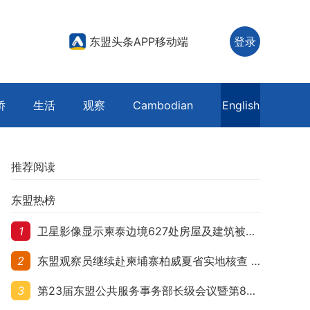
东盟头条APP移动端
登录
侨
生活
观察
Cambodian
English
推荐阅读
东盟热榜
1
卫星影像显示柬泰边境627处房屋及建筑被夷平 人权组织呼吁保护平民财产
2
东盟观察员继续赴柬埔寨柏威夏省实地核查 走访遭袭柬埔寨平民村庄
3
第23届东盟公共服务事务部长级会议暨第8届东盟与中日韩公共服务事务部长级会议在柬埔寨暹粒开幕