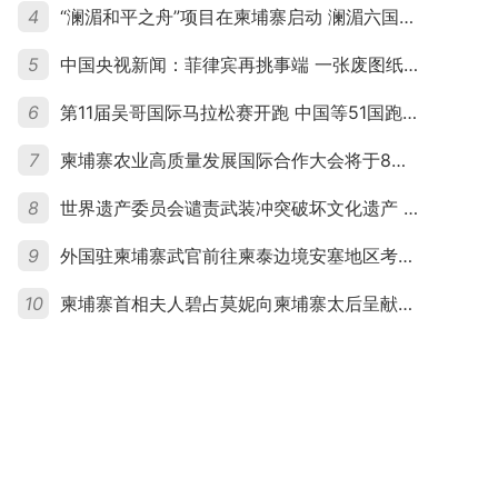
4
“澜湄和平之舟”项目在柬埔寨启动 澜湄六国青年共话和平与发展
5
中国央视新闻：菲律宾再挑事端 一张废图纸划不走中国黄岩岛
6
第11届吴哥国际马拉松赛开跑 中国等51国跑者齐聚暹粒
7
柬埔寨农业高质量发展国际合作大会将于8月20日举行
8
世界遗产委员会谴责武装冲突破坏文化遗产 柬埔寨呼吁依法追责并加强国际合作
9
外国驻柬埔寨武官前往柬泰边境安塞地区考察 柬方介绍“危险握手”事件及边境情况
10
柬埔寨首相夫人碧占莫妮向柬埔寨太后呈献世界女童军“卓越领袖奖”