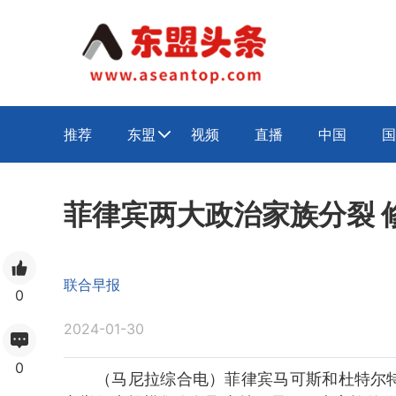
推荐
东盟
视频
直播
中国
国

菲律宾两大政治家族分裂 
联合早报
0
2024-01-30
0
（马尼拉综合电）菲律宾马可斯和杜特尔特