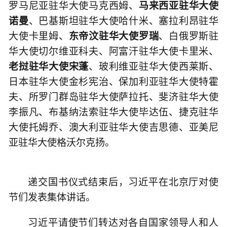
罗马尼亚驻华大使马克西姆、
马来西亚驻华大使
诺曼
、巴基斯坦驻华大使哈什米、塞拉利昂驻华
大使卡里姆、
东帝汶驻华大使罗瑞
、白俄罗斯驻
华大使切尔维亚科夫、阿富汗驻华大使卡里米、
老挝驻华大使宋蓬
、玻利维亚驻华大使西莱斯、
日本驻华大使金杉宪治、保加利亚驻华大使特霍
夫、所罗门群岛驻华大使萨拉托、斐济驻华大使
李振凡、布基纳法索驻华大使毕达伍、捷克驻华
大使托姆乔、澳大利亚驻华大使吉思德、亚美尼
亚驻华大使格沃尔克扬。
递交国书仪式结束后，习近平在北京厅对使
节们发表集体讲话。
习近平请使节们转达对各自国家领导人和人