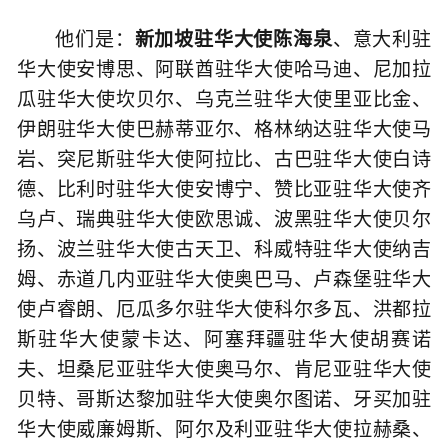
他们是：
新加坡驻华大使陈海泉
、意大利驻
华大使安博思、阿联酋驻华大使哈马迪、尼加拉
瓜驻华大使坎贝尔、乌克兰驻华大使里亚比金、
伊朗驻华大使巴赫蒂亚尔、格林纳达驻华大使马
岩、突尼斯驻华大使阿拉比、古巴驻华大使白诗
德、比利时驻华大使安博宁、赞比亚驻华大使齐
乌卢、瑞典驻华大使欧思诚、波黑驻华大使贝尔
扬、波兰驻华大使古天卫、科威特驻华大使纳吉
姆、赤道几内亚驻华大使奥巴马、卢森堡驻华大
使卢睿朗、厄瓜多尔驻华大使科尔多瓦、洪都拉
斯驻华大使蒙卡达、阿塞拜疆驻华大使胡赛诺
夫、坦桑尼亚驻华大使奥马尔、肯尼亚驻华大使
贝特、哥斯达黎加驻华大使奥尔图诺、牙买加驻
华大使威廉姆斯、阿尔及利亚驻华大使拉赫桑、