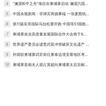
4
“澜湄和平之舟”项目在柬埔寨启动 澜湄六国青年共话和平与发展
5
中国央视新闻：菲律宾再挑事端 一张废图纸划不走中国黄岩岛
6
第11届吴哥国际马拉松赛开跑 中国等51国跑者齐聚暹粒
7
柬埔寨农业高质量发展国际合作大会将于8月20日举行
8
世界遗产委员会谴责武装冲突破坏文化遗产 柬埔寨呼吁依法追责并加强国际合作
9
外国驻柬埔寨武官前往柬泰边境安塞地区考察 柬方介绍“危险握手”事件及边境情况
10
柬埔寨首相夫人碧占莫妮向柬埔寨太后呈献世界女童军“卓越领袖奖”