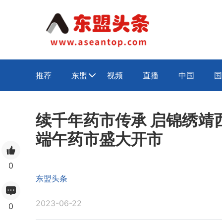
推荐
东盟
视频
直播
中国
国

续千年药市传承 启锦绣靖西
端午药市盛大开市
0
东盟头条
2023-06-22
0