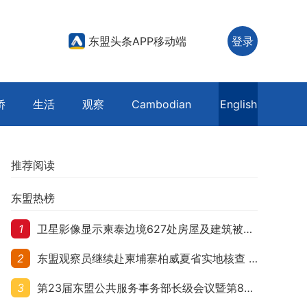
东盟头条APP移动端
登录
侨
生活
观察
Cambodian
English
推荐阅读
东盟热榜
1
卫星影像显示柬泰边境627处房屋及建筑被夷平 人权组织呼吁保护平民财产
2
东盟观察员继续赴柬埔寨柏威夏省实地核查 走访遭袭柬埔寨平民村庄
3
第23届东盟公共服务事务部长级会议暨第8届东盟与中日韩公共服务事务部长级会议在柬埔寨暹粒开幕