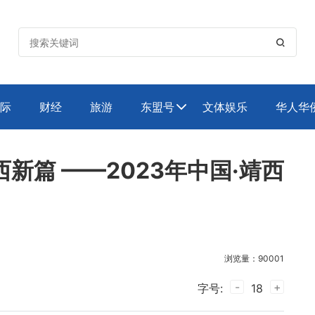

际
财经
旅游
东盟号
文体娱乐
华人华

新篇 ——2023年中国·靖西
浏览量：90001
-
+
字号:
18