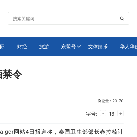

际
财经
旅游
东盟号
文体娱乐
华人华

酒禁令
浏览量：23170
-
+
字号:
18
haiger网站4日报道称，泰国卫生部部长春拉楠计