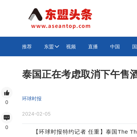
推荐
东盟
视频
直播
中国
国

泰国正在考虑取消下午售
环球时报
0
2024-02-05
0
【环球时报特约记者 任重】泰国The T