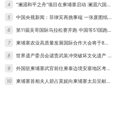
4
“澜湄和平之舟”项目在柬埔寨启动 澜湄六国青年共话和平与发展
5
中国央视新闻：菲律宾再挑事端 一张废图纸划不走中国黄岩岛
6
第11届吴哥国际马拉松赛开跑 中国等51国跑者齐聚暹粒
7
柬埔寨农业高质量发展国际合作大会将于8月20日举行
8
世界遗产委员会谴责武装冲突破坏文化遗产 柬埔寨呼吁依法追责并加强国际合作
9
外国驻柬埔寨武官前往柬泰边境安塞地区考察 柬方介绍“危险握手”事件及边境情况
10
柬埔寨首相夫人碧占莫妮向柬埔寨太后呈献世界女童军“卓越领袖奖”