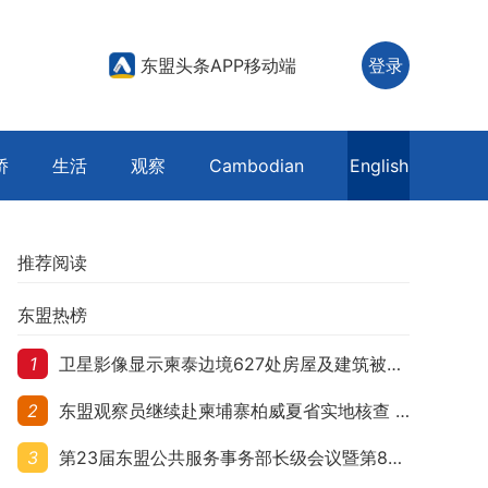
东盟头条APP移动端
登录
侨
生活
观察
Cambodian
English
推荐阅读
东盟热榜
1
卫星影像显示柬泰边境627处房屋及建筑被夷平 人权组织呼吁保护平民财产
2
东盟观察员继续赴柬埔寨柏威夏省实地核查 走访遭袭柬埔寨平民村庄
3
第23届东盟公共服务事务部长级会议暨第8届东盟与中日韩公共服务事务部长级会议在柬埔寨暹粒开幕