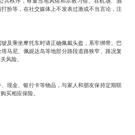
公共秩序，尊重当地风俗和宗教习俗。在机场、酒
着打扮等，在社交媒体上不发表过激或不当言论，注
驾驶及乘坐摩托车时请正确佩戴头盔，系牢绑带。巴
金塔马尼、佩妮达岛等地部分路段道路狭窄、路况复
相关风险。
件、现金、银行卡等物品，与家人和朋友保持定期联
前购买相应保险。