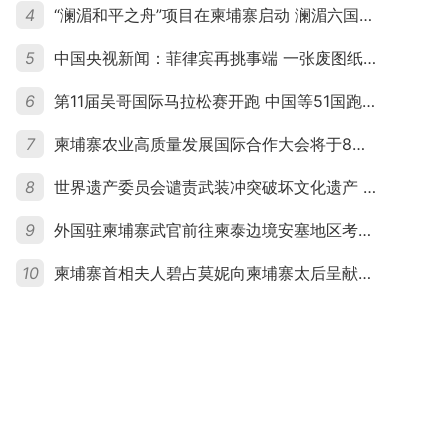
4
“澜湄和平之舟”项目在柬埔寨启动 澜湄六国青年共话和平与发展
5
中国央视新闻：菲律宾再挑事端 一张废图纸划不走中国黄岩岛
6
第11届吴哥国际马拉松赛开跑 中国等51国跑者齐聚暹粒
7
柬埔寨农业高质量发展国际合作大会将于8月20日举行
8
世界遗产委员会谴责武装冲突破坏文化遗产 柬埔寨呼吁依法追责并加强国际合作
9
外国驻柬埔寨武官前往柬泰边境安塞地区考察 柬方介绍“危险握手”事件及边境情况
10
柬埔寨首相夫人碧占莫妮向柬埔寨太后呈献世界女童军“卓越领袖奖”