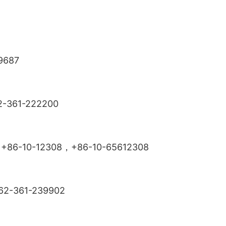
687
61-222200
-12308，+86-10-65612308
61-239902