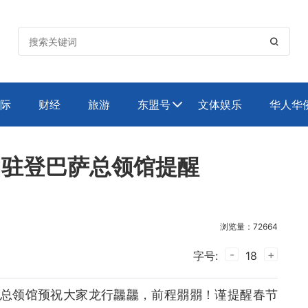

际
财经
旅游
东盟号
文体娱乐
华人华

国驻登巴萨总领馆提醒
浏览量：72664
-
+
字号:
18
总领馆预祝大家龙行龘龘，前程朤朤！谨提醒春节