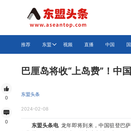
推荐
东盟
视频
直播
中国
国

巴厘岛将收“上岛费”！中
东盟头条
0
2024-02-08
0
东盟头条电
龙年即将到来，中国驻登巴萨