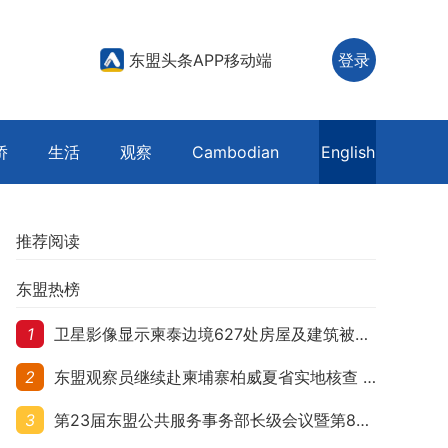
东盟头条APP移动端
登录
侨
生活
观察
Cambodian
English
推荐阅读
东盟热榜
1
卫星影像显示柬泰边境627处房屋及建筑被夷平 人权组织呼吁保护平民财产
2
东盟观察员继续赴柬埔寨柏威夏省实地核查 走访遭袭柬埔寨平民村庄
3
第23届东盟公共服务事务部长级会议暨第8届东盟与中日韩公共服务事务部长级会议在柬埔寨暹粒开幕