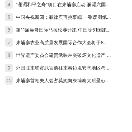
4
“澜湄和平之舟”项目在柬埔寨启动 澜湄六国青年共话和平与发展
5
中国央视新闻：菲律宾再挑事端 一张废图纸划不走中国黄岩岛
6
第11届吴哥国际马拉松赛开跑 中国等51国跑者齐聚暹粒
7
柬埔寨农业高质量发展国际合作大会将于8月20日举行
8
世界遗产委员会谴责武装冲突破坏文化遗产 柬埔寨呼吁依法追责并加强国际合作
9
外国驻柬埔寨武官前往柬泰边境安塞地区考察 柬方介绍“危险握手”事件及边境情况
10
柬埔寨首相夫人碧占莫妮向柬埔寨太后呈献世界女童军“卓越领袖奖”