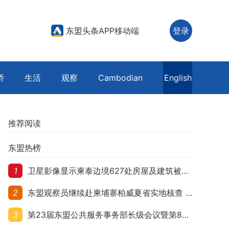
东盟头条APP移动端
登录
侨
生活
观察
Cambodian
English
推荐阅读
东盟热榜
1
卫星影像显示柬泰边境627处房屋及建筑被夷平 人权组织呼吁保护平民财产
2
东盟观察员继续赴柬埔寨柏威夏省实地核查 走访遭袭柬埔寨平民村庄
3
第23届东盟公共服务事务部长级会议暨第8届东盟与中日韩公共服务事务部长级会议在柬埔寨暹粒开幕