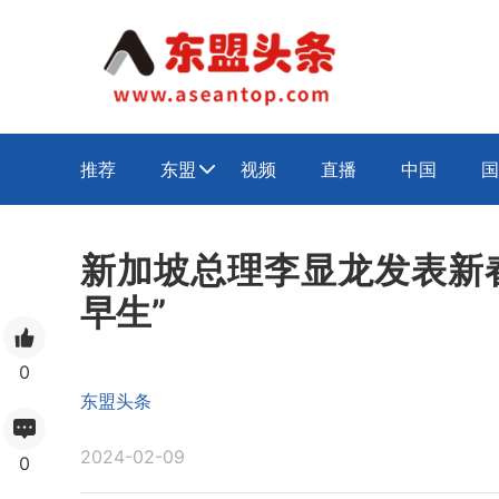
推荐
东盟
视频
直播
中国
国

新加坡总理李显龙发表新春
早生”
0
东盟头条
2024-02-09
0