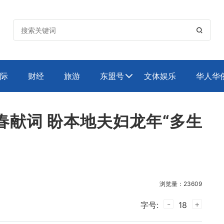

际
财经
旅游
东盟号
文体娱乐
华人华

献词 盼本地夫妇龙年“多生
浏览量：23609
-
+
字号:
18