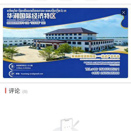

评论
(0)