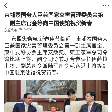


柬埔寨国务大臣兼国家灾害管理委员会第
一副主席官金等向中国使馆祝贺新春
2024-02-13
东盟头条
东盟头条电
新春佳节临近
，
柬埔寨国务大
臣兼国家灾害管理委员会第一副主席官金、
柬中友好协会主席艾桑奥、
柬王家军总司令
翁比塞上将、副总司令兼联合参谋长伊萨拉
上将、副总司令兼陆军司令毛索潘上将
等到
中国驻柬使馆祝贺新春
。