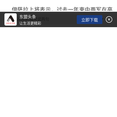
伊萨拉上将表示，过去一年柬中两军在高
东盟头条

层交往、联演联训、机制建设、军兵种交
看了这么多,我来说两句
立即下载
让生活更精彩
流、装备和人员培训等领域合作成果丰硕，
深信两军兄弟般铁杆情谊将持续深化发展。
毛索潘上将简要介绍柬陆军司令部成立25
周年典礼有关情况，衷心感谢中方对柬陆军
各领域建设提供的无私支援，表示将继续为
深化柬中两军各领域合作贡献力量。
中国驻柬埔寨大使王文天感谢柬方友人专
程来使馆祝贺新春，表示中柬是铁杆朋友，