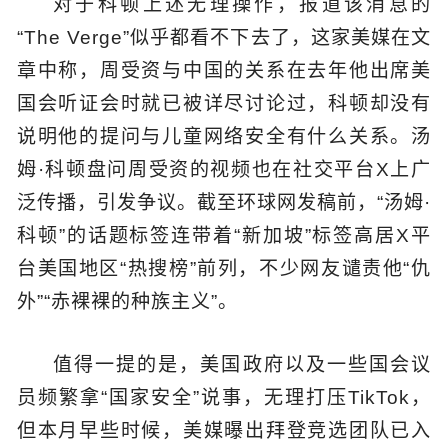
对于科顿上述无理操作，报道该消息的
“The Verge”似乎都看不下去了，这家美媒在文
章中称，周受资与中国的关系在去年他出席美
国会听证会时就已被详尽讨论过，科顿却没有
说明他的提问与儿童网络安全有什么关系。汤
姆·科顿盘问周受资的视频也在社交平台X上广
泛传播，引发争议。截至环球网发稿前，“汤姆·
科顿”的话题标签连带着“新加坡”标签高居X平
台美国地区“热搜榜”前列，不少网友谴责他“仇
外”“赤裸裸的种族主义”。
值得一提的是，美国政府以及一些国会议
员频繁拿“国家安全”说事，无理打压TikTok，
但本月早些时候，美媒曝出拜登竞选团队已入