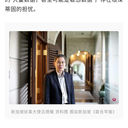
蒂固的担忧。
新加坡驻美大使吕德耀 资料图 图自新加坡《联合早报》