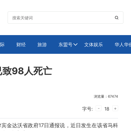

际
财经
旅游
东盟号
文体娱乐
华人华

致98人死亡
浏览量：67474
-
+
字号:
18
菲律宾金达沃省政府17日通报说，近日发生在该省马科