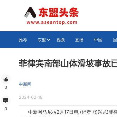
推荐
东盟
视频
直播
中国
国

菲律宾南部山体滑坡事故已
中新网
0
2024-02-18
0
中新网马尼拉2月17日电 (记者 张兴龙)