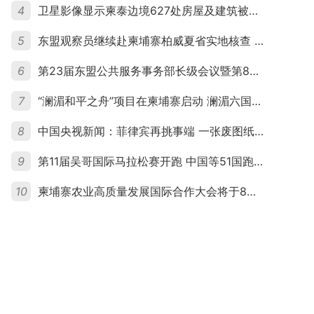
4
卫星影像显示柬泰边境627处房屋及建筑被夷平 人权组织呼吁保护平民财产
5
东盟观察员继续赴柬埔寨柏威夏省实地核查 走访遭袭柬埔寨平民村庄
6
第23届东盟公共服务事务部长级会议暨第8届东盟与中日韩公共服务事务部长级会议在柬埔寨暹粒开幕
7
“澜湄和平之舟”项目在柬埔寨启动 澜湄六国青年共话和平与发展
8
中国央视新闻：菲律宾再挑事端 一张废图纸划不走中国黄岩岛
9
第11届吴哥国际马拉松赛开跑 中国等51国跑者齐聚暹粒
10
柬埔寨农业高质量发展国际合作大会将于8月20日举行