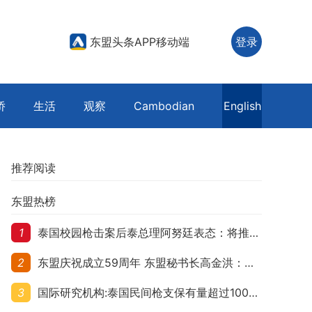
东盟头条APP移动端
登录
侨
生活
观察
Cambodian
English
推荐阅读
东盟热榜
1
泰国校园枪击案后泰总理阿努廷表态：将推动修法严控民众携枪
2
东盟庆祝成立59周年 东盟秘书长高金洪：加强团结合作应对跨国挑战
3
国际研究机构:泰国民间枪支保有量超过1000万 在东盟国家位居首位