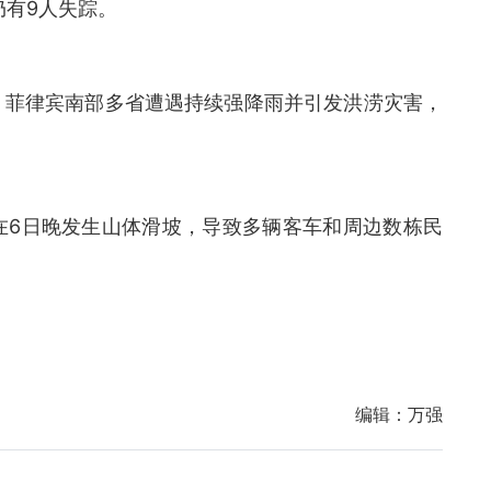
仍有9人失踪。
，菲律宾南部多省遭遇持续强降雨并引发洪涝灾害，
在6日晚发生山体滑坡，导致多辆客车和周边数栋民
编辑：
万强