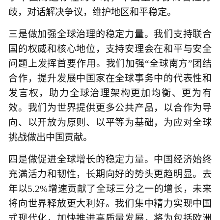
歧，对话解决争议，维护地区和平稳定。
三是做加强全球治理的稳定力量。我们支持联合
国的权威和核心地位，支持安理会在和平与安全
问题上发挥首要作用。我们加强“全球南方”团结
合作，提升发展中国家在全球事务中的代表性和
发言权，助力全球治理架构更加均衡、更为有
效。我们为世界提供更多公共产品，以合作为导
向、以开放为原则、以平等为基础，为应对全球
挑战做出中国贡献。
四是做促进全球增长的稳定力量。中国经济始终
充满活力和韧性，长期向好的势头更趋明显。去
年以5.2%增速贡献了全球三分之一的增长，未来
将向世界释放更大利好。我们集中精力实现中国
式现代化，加快推进高质量发展，将为包括欧洲