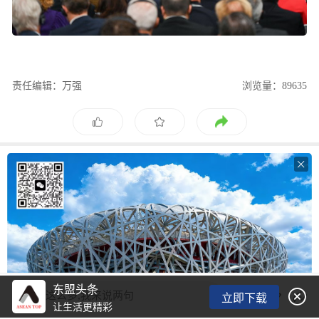
责任编辑：万强
浏览量：89635

东盟头条

看了这么多,我来说两句
立即下载
让生活更精彩