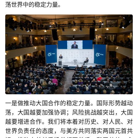
荡世界中的稳定力量。
一是做推动大国合作的稳定力量。国际形势越动
荡，大国越要加强协调；风险挑战越突出，大国
越要增进合作。我们将本着对历史、对人民、对
世界负责任的态度，与美方共同落实两国元首共