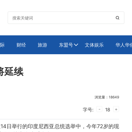

际
财经
旅游
东盟号
文体娱乐
华人华

将延续
浏览量：18649
-
+
字号:
18
4日举行的印度尼西亚总统选举中，今年72岁的现