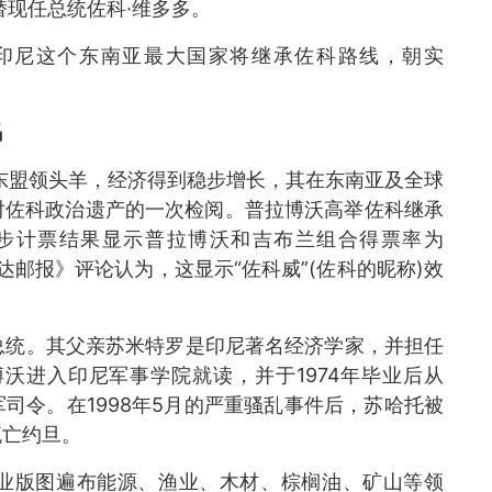
替现任总统佐科·维多多。
尼这个东南亚最大国家将继承佐科路线，朝实
码
东盟领头羊，经济得到稳步增长，其在东南亚及全球
对佐科政治遗产的一次检阅。普拉博沃高举佐科继承
步计票结果显示普拉博沃和吉布兰组合得票率为
达邮报》评论认为，这显示“佐科威”(佐科的昵称)效
统。其父亲苏米特罗是印尼著名经济学家，并担任
博沃进入印尼军事学院就读，并于1974年毕业后从
司令。在1998年5月的严重骚乱事件后，苏哈托被
流亡约旦。
版图遍布能源、渔业、木材、棕榈油、矿山等领