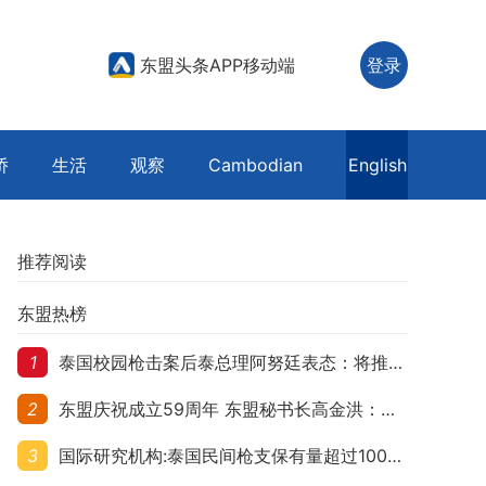
东盟头条APP移动端
登录
侨
生活
观察
Cambodian
English
推荐阅读
东盟热榜
1
泰国校园枪击案后泰总理阿努廷表态：将推动修法严控民众携枪
2
东盟庆祝成立59周年 东盟秘书长高金洪：加强团结合作应对跨国挑战
3
国际研究机构:泰国民间枪支保有量超过1000万 在东盟国家位居首位