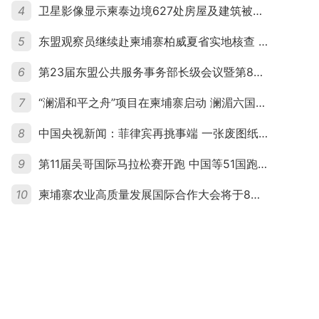
4
卫星影像显示柬泰边境627处房屋及建筑被夷平 人权组织呼吁保护平民财产
5
东盟观察员继续赴柬埔寨柏威夏省实地核查 走访遭袭柬埔寨平民村庄
6
第23届东盟公共服务事务部长级会议暨第8届东盟与中日韩公共服务事务部长级会议在柬埔寨暹粒开幕
7
“澜湄和平之舟”项目在柬埔寨启动 澜湄六国青年共话和平与发展
8
中国央视新闻：菲律宾再挑事端 一张废图纸划不走中国黄岩岛
9
第11届吴哥国际马拉松赛开跑 中国等51国跑者齐聚暹粒
10
柬埔寨农业高质量发展国际合作大会将于8月20日举行