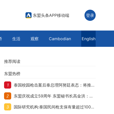
东盟头条APP移动端
登录
侨
生活
观察
Cambodian
English
推荐阅读
东盟热榜
1
泰国校园枪击案后泰总理阿努廷表态：将推动修法严控民众携枪
2
东盟庆祝成立59周年 东盟秘书长高金洪：加强团结合作应对跨国挑战
3
国际研究机构:泰国民间枪支保有量超过1000万 在东盟国家位居首位