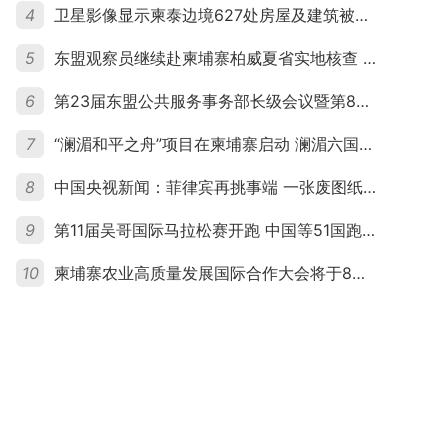
4
卫星影像显示柬泰边境627处房屋及建筑被夷平 人权组织呼吁保护平民财产
5
东盟观察员继续赴柬埔寨柏威夏省实地核查 走访遭袭柬埔寨平民村庄
6
第23届东盟公共服务事务部长级会议暨第8届东盟与中日韩公共服务事务部长级会议在柬埔寨暹粒开幕
7
“澜湄和平之舟”项目在柬埔寨启动 澜湄六国青年共话和平与发展
8
中国央视新闻：菲律宾再挑事端 一张废图纸划不走中国黄岩岛
9
第11届吴哥国际马拉松赛开跑 中国等51国跑者齐聚暹粒
10
柬埔寨农业高质量发展国际合作大会将于8月20日举行