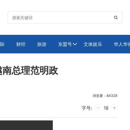

际
财经
旅游
东盟号
文体娱乐
华人华

越南总理范明政
浏览量：84329
-
+
字号:
18