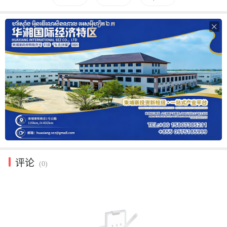

评论
(0)