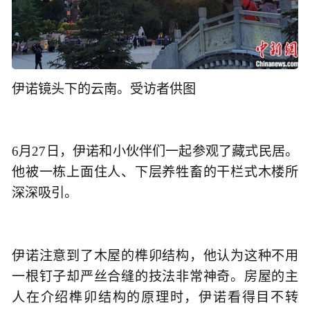
伊诺镜头下的云南。受访者供图
6月27日，伊诺和小伙伴们一起参观了藏式民居。
他被一栋上面住人、下层养牲畜的干栏式木楼所
深深吸引。
伊诺注意到了木屋的榫卯结构，他认为这种不用
一根钉子却严丝合缝的技法非常神奇。房屋的主
人在介绍榫卯结构的原理时，伊诺看得目不转