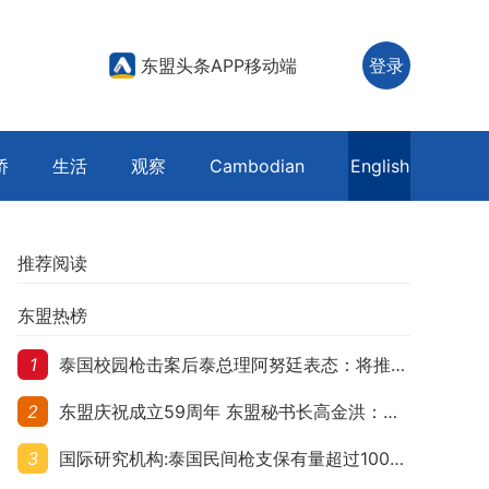
东盟头条APP移动端
登录
侨
生活
观察
Cambodian
English
推荐阅读
东盟热榜
1
泰国校园枪击案后泰总理阿努廷表态：将推动修法严控民众携枪
2
东盟庆祝成立59周年 东盟秘书长高金洪：加强团结合作应对跨国挑战
3
国际研究机构:泰国民间枪支保有量超过1000万 在东盟国家位居首位