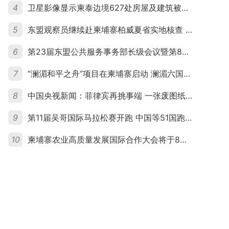
4
卫星影像显示柬泰边境627处房屋及建筑被夷平 人权组织呼吁保护平民财产
5
东盟观察员继续赴柬埔寨柏威夏省实地核查 走访遭袭柬埔寨平民村庄
6
第23届东盟公共服务事务部长级会议暨第8届东盟与中日韩公共服务事务部长级会议在柬埔寨暹粒开幕
7
“澜湄和平之舟”项目在柬埔寨启动 澜湄六国青年共话和平与发展
8
中国央视新闻：菲律宾再挑事端 一张废图纸划不走中国黄岩岛
9
第11届吴哥国际马拉松赛开跑 中国等51国跑者齐聚暹粒
10
柬埔寨农业高质量发展国际合作大会将于8月20日举行