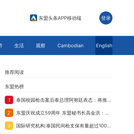
东盟头条APP移动端
登录
侨
生活
观察
Cambodian
English
推荐阅读
东盟热榜
1
泰国校园枪击案后泰总理阿努廷表态：将推动修法严控民众携枪
2
东盟庆祝成立59周年 东盟秘书长高金洪：加强团结合作应对跨国挑战
3
国际研究机构:泰国民间枪支保有量超过1000万 在东盟国家位居首位