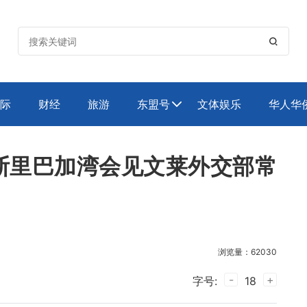

际
财经
旅游
东盟号
文体娱乐
华人华

斯里巴加湾会见文莱外交部常
浏览量：62030
-
+
字号:
18