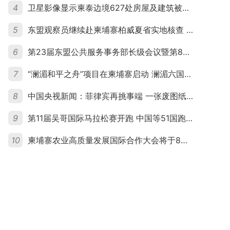
4
卫星影像显示柬泰边境627处房屋及建筑被夷平 人权组织呼吁保护平民财产
5
东盟观察员继续赴柬埔寨柏威夏省实地核查 走访遭袭柬埔寨平民村庄
6
第23届东盟公共服务事务部长级会议暨第8届东盟与中日韩公共服务事务部长级会议在柬埔寨暹粒开幕
7
“澜湄和平之舟”项目在柬埔寨启动 澜湄六国青年共话和平与发展
8
中国央视新闻：菲律宾再挑事端 一张废图纸划不走中国黄岩岛
9
第11届吴哥国际马拉松赛开跑 中国等51国跑者齐聚暹粒
10
柬埔寨农业高质量发展国际合作大会将于8月20日举行