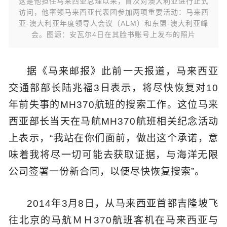
这是他担任马来西亚总理以来，首次对澳大利亚进行正式
访问，他率领马来西亚代表团参加两项重要活动：马来西
亚-澳大利亚年度领导人会议（ALM）和东盟-澳大利亚峰
会。图源：安瓦尔4日在其脸书账号上发布的照片
据《马来邮报》此前一天报道，马来西亚
交通部部长陆兆福3日表示，将尽快恢复对10
年前失事的MH370航班的搜索工作。这位马来
西亚部长当天在马航MH370航班相关纪念活动
上表示，“我站在你们面前，做出这个承诺，意
味着我将尽一切可能去获取证据，与海洋无限
公司签署一份新合同，以便尽快恢复搜索”。
2014年3月8日，从马来西亚首都吉隆坡飞
往北京的马航ＭＨ370航班客机在马来西亚与