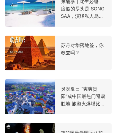
柬埔寨 | 此生必睡，
度假的尽头是 SONG
SAA，演绎私人岛屿
的终极奢华！
苏丹对华落地签，你
敢去吗？
炎炎夏日 “爽爽贵
阳”成中国最热门避暑
胜地 旅游火爆堪比黄
金周 东盟游客激增
第11届吴哥国际马拉