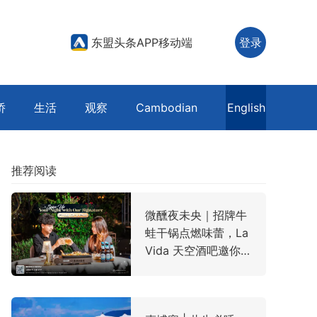
东盟头条APP移动端
登录
侨
生活
观察
Cambodian
English
推荐阅读
微醺夜未央｜招牌牛
蛙干锅点燃味蕾，La
Vida 天空酒吧邀你
云端寻味