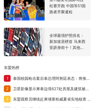
松赛开跑 中国等51国
跑者齐聚暹粒
全球最强护照排名：
新加坡居榜首 马来西
亚跻身前十！其他东
盟国家排名如何？
东盟热榜
1
泰国校园枪击案后泰总理阿努廷表态：将推动修法严控民众携枪
2
卫星影像显示柬泰边境627处房屋及建筑被夷平 人权组织呼吁保护平民财产
3
东盟观察员继续赴柬埔寨柏威夏省实地核查 走访遭袭柬埔寨平民村庄