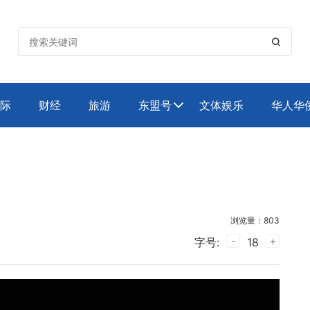

际
财经
旅游
东盟号
文体娱乐
华人华

浏览量：803
-
+
字号:
18