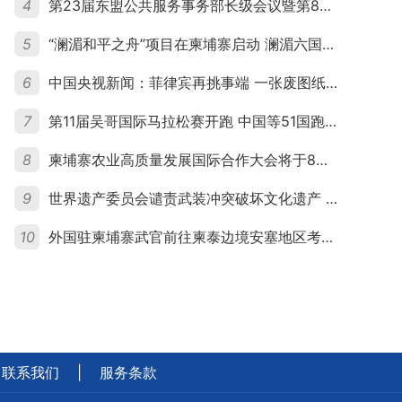
4
第23届东盟公共服务事务部长级会议暨第8届东盟与中日韩公共服务事务部长级会议在柬埔寨暹粒开幕
5
“澜湄和平之舟”项目在柬埔寨启动 澜湄六国青年共话和平与发展
6
中国央视新闻：菲律宾再挑事端 一张废图纸划不走中国黄岩岛
7
第11届吴哥国际马拉松赛开跑 中国等51国跑者齐聚暹粒
8
柬埔寨农业高质量发展国际合作大会将于8月20日举行
9
世界遗产委员会谴责武装冲突破坏文化遗产 柬埔寨呼吁依法追责并加强国际合作
10
外国驻柬埔寨武官前往柬泰边境安塞地区考察 柬方介绍“危险握手”事件及边境情况
联系我们
|
服务条款