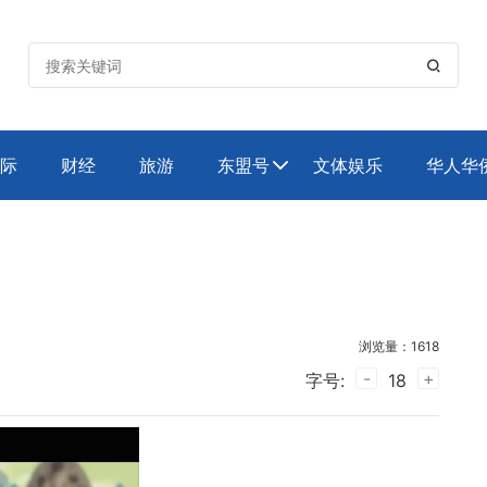

际
财经
旅游
东盟号
文体娱乐
华人华

浏览量：1618
-
+
字号:
18