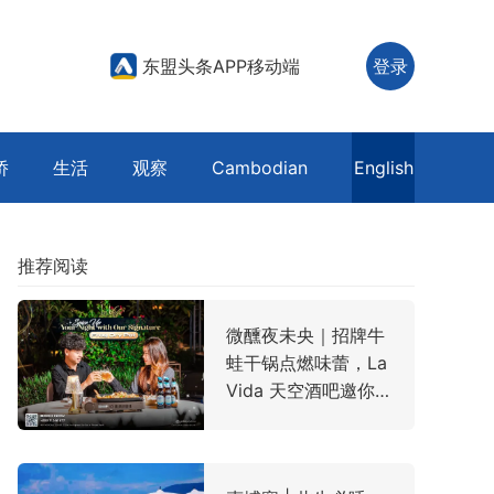
东盟头条APP移动端
登录
侨
生活
观察
Cambodian
English
推荐阅读
微醺夜未央｜招牌牛
蛙干锅点燃味蕾，La
Vida 天空酒吧邀你
云端寻味