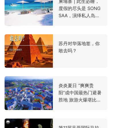
柬埔寨 | 此生必睡，
度假的尽头是 SONG
SAA，演绎私人岛屿
的终极奢华！
苏丹对华落地签，你
敢去吗？
炎炎夏日 “爽爽贵
阳”成中国最热门避暑
胜地 旅游火爆堪比黄
金周 东盟游客激增
第11届吴哥国际马拉