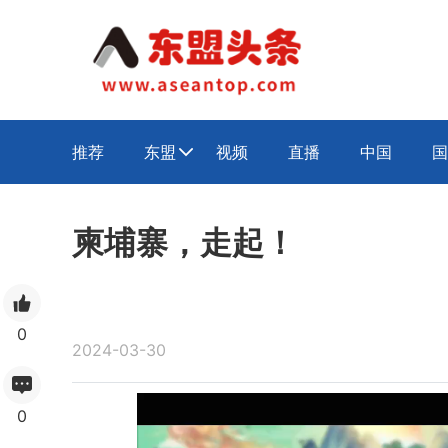
推荐
东盟
视频
直播
中国
国

柬埔寨，走起！
0
2024-03-30
0