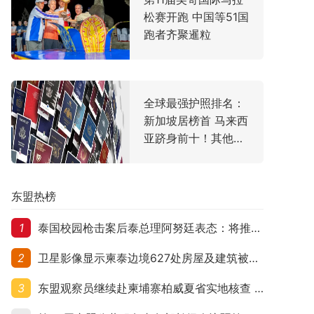
松赛开跑 中国等51国
跑者齐聚暹粒
全球最强护照排名：
新加坡居榜首 马来西
亚跻身前十！其他东
盟国家排名如何？
东盟热榜
1
泰国校园枪击案后泰总理阿努廷表态：将推动修法严控民众携枪
2
卫星影像显示柬泰边境627处房屋及建筑被夷平 人权组织呼吁保护平民财产
3
东盟观察员继续赴柬埔寨柏威夏省实地核查 走访遭袭柬埔寨平民村庄