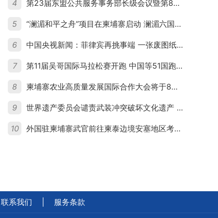
4
第23届东盟公共服务事务部长级会议暨第8届东盟与中日韩公共服务事务部长级会议在柬埔寨暹粒开幕
5
“澜湄和平之舟”项目在柬埔寨启动 澜湄六国青年共话和平与发展
6
中国央视新闻：菲律宾再挑事端 一张废图纸划不走中国黄岩岛
7
第11届吴哥国际马拉松赛开跑 中国等51国跑者齐聚暹粒
8
柬埔寨农业高质量发展国际合作大会将于8月20日举行
9
世界遗产委员会谴责武装冲突破坏文化遗产 柬埔寨呼吁依法追责并加强国际合作
10
外国驻柬埔寨武官前往柬泰边境安塞地区考察 柬方介绍“危险握手”事件及边境情况
联系我们
|
服务条款