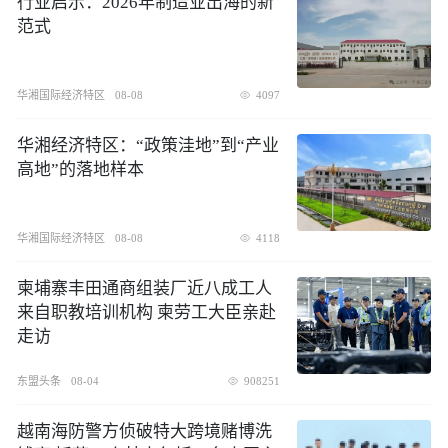
行业启示：2026年制造业出海的新
范式
华湘国际经济特区
08-08
4097
华湘经济特区：“政策洼地”到“产业
高地”的落地样本
华湘国际经济特区
08-08
4118
柬埔寨丰田通商组装厂近八成工人
来自职教培训机构 柬劳工大臣亲赴
走访
东盟头条
08-04
908251
越南海防警方侦破特大跨境赌博洗