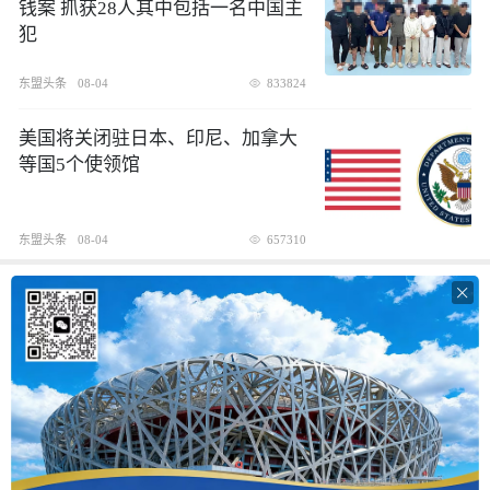
钱案 抓获28人其中包括一名中国主
犯
东盟头条
08-04
833824
美国将关闭驻日本、印尼、加拿大
等国5个使领馆
东盟头条
08-04
657310
