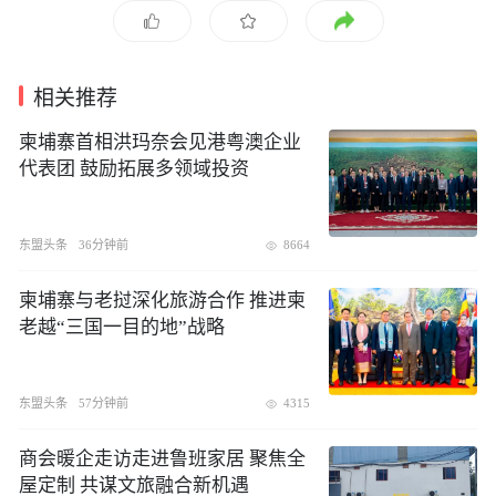
相关推荐
柬埔寨首相洪玛奈会见港粤澳企业
代表团 鼓励拓展多领域投资
东盟头条
36分钟前
8664
柬埔寨与老挝深化旅游合作 推进柬
老越“三国一目的地”战略
东盟头条
57分钟前
4315
商会暖企走访走进鲁班家居 聚焦全
屋定制 共谋文旅融合新机遇