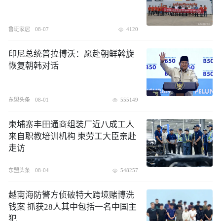
鲁班家居
08-07
4120
印尼总统普拉博沃：愿赴朝鲜斡旋
恢复朝韩对话
东盟头条
08-01
555149
柬埔寨丰田通商组装厂近八成工人
来自职教培训机构 柬劳工大臣亲赴
走访
东盟头条
08-04
548257
越南海防警方侦破特大跨境赌博洗
钱案 抓获28人其中包括一名中国主
犯