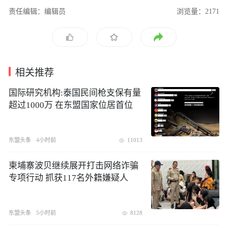
责任编辑：编辑员
浏览量：2171
相关推荐
国际研究机构:泰国民间枪支保有量
超过1000万 在东盟国家位居首位
东盟头条
4小时前
11013
​柬埔寨波贝继续展开打击网络诈骗
专项行动 抓获117名外籍嫌疑人
东盟头条
5小时前
8128