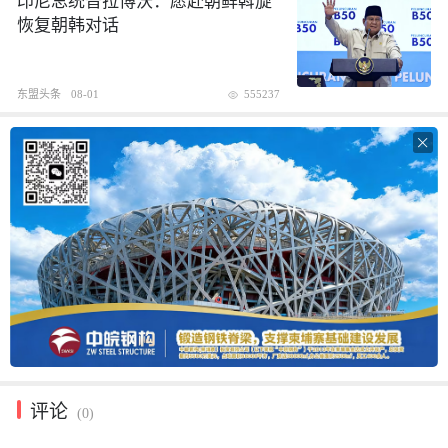
印尼总统普拉博沃：愿赴朝鲜斡旋
恢复朝韩对话
东盟头条
08-01
555237

评论
(0)