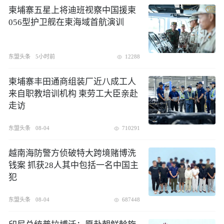
柬埔寨五星上将迪班视察中国援柬
056型护卫舰在柬海域首航演训
东盟头条
5小时前
12288
柬埔寨丰田通商组装厂近八成工人
来自职教培训机构 柬劳工大臣亲赴
走访
东盟头条
08-04
710291
越南海防警方侦破特大跨境赌博洗
钱案 抓获28人其中包括一名中国主
犯
东盟头条
08-04
687448