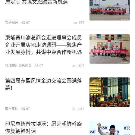
屋定制 共谋文旅融合新机遇
鲁班家居
08-07
976
柬埔寨川渝总商会走进理事会成员
企业开展实地走访调研——聚焦产
业发展脉搏，共谋中柬合作新机遇
柬埔寨川渝总商会
08-07
1607
第四届东盟风情金边交流会圆满落
幕！
摩根集团
08-07
1413
印尼总统普拉博沃：愿赴朝鲜斡旋
恢复朝韩对话