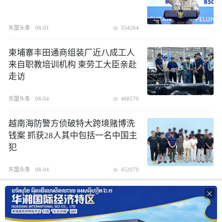
东盟头条
08-01
554264
柬埔寨丰田通商组装厂近八成工人
来自职教培训机构 柬劳工大臣亲赴
走访
东盟头条
08-04
468570
越南海防警方侦破特大跨境赌博洗
钱案 抓获28人其中包括一名中国主
犯
东盟头条
08-04
452070
