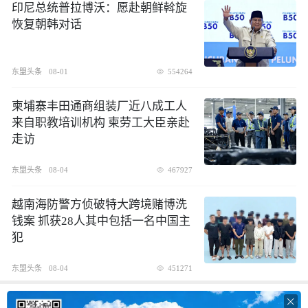
印尼总统普拉博沃：愿赴朝鲜斡旋
恢复朝韩对话
东盟头条
08-01
554264
柬埔寨丰田通商组装厂近八成工人
来自职教培训机构 柬劳工大臣亲赴
走访
东盟头条
08-04
467927
越南海防警方侦破特大跨境赌博洗
钱案 抓获28人其中包括一名中国主
犯
东盟头条
08-04
451271
