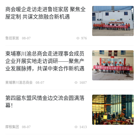
商会暖企走访走进鲁班家居 聚焦全
屋定制 共谋文旅融合新机遇
鲁班家居
08-07
976
柬埔寨川渝总商会走进理事会成员
企业开展实地走访调研——聚焦产
业发展脉搏，共谋中柬合作新机遇
柬埔寨川渝总商会
08-07
1607
第四届东盟风情金边交流会圆满落
幕！
摩根集团
08-07
1413