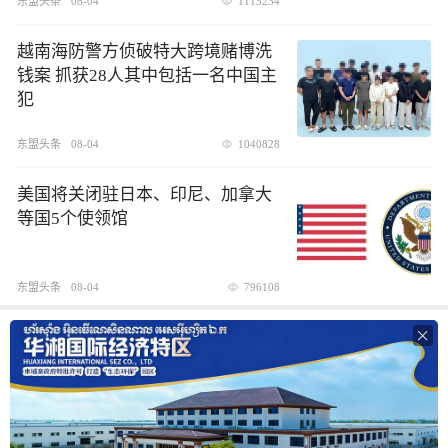
东盟头条
08-04
1115234
越南海防警方侦破特大跨境赌博洗
钱案 抓获28人其中包括一名中国主
犯
东盟头条
08-04
1040828
美国将关闭驻日本、印尼、加拿大
等国5个使领馆
东盟头条
08-04
796108
