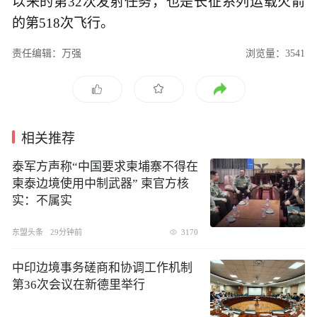
以来的第32次发射任务，也是长征系列运载火箭
的第518次飞行。
责任编辑：万强
浏览量：3541
相关推荐
泰军方声称“中国要求柬埔寨不得在
柬泰边境使用中制武器” 柬官方核
实：不属实
东盟头条
29分钟前
3170
中印边境事务磋商和协调工作机制
第36次会议在新德里举行