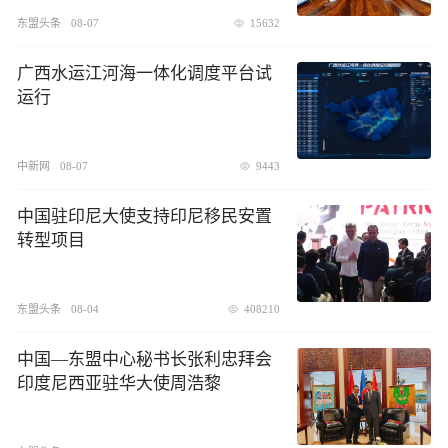
东盟头条
08-07
15632
广西水运江河海一体化调度平台试
运行
中新网
08-07
9443
中国驻印尼大使支持印尼移民安置
转型项目
东盟头条
08-04
408210
中国—东盟中心秘书长张利忠拜会
印度尼西亚驻华大使周浩黎