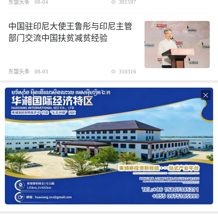
东盟头条
08-04
391597
中国驻印尼大使王鲁彤与印尼主管
部门交流中国扶贫减贫经验
东盟头条
08-03
310316
