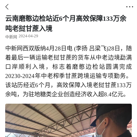


云南磨憨边检站近6个月高效保障133万余
吨老挝甘蔗入境
2024-04-29
中新网
中新网西双版纳4月28日电 (李扬 吕梁飞)28日，随
着最后一辆运输老挝甘蔗的货车从中老边境勐满
口岸顺利入境，标志着磨憨边检站圆满完成
20230-2024年中老榨季甘蔗跨境运输专项勤务。
该站历经近6个月，高效保障入境老挝甘蔗133万
余吨，为驻地糖类企业创造经济收入超8.4亿元。