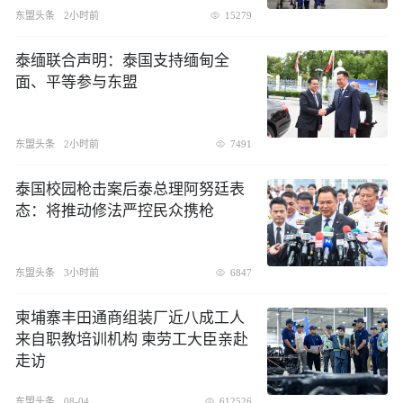
东盟头条
2小时前
15279
泰缅联合声明：泰国支持缅甸全
面、平等参与东盟
东盟头条
2小时前
7491
泰国校园枪击案后泰总理阿努廷表
态：将推动修法严控民众携枪
东盟头条
3小时前
6847
柬埔寨丰田通商组装厂近八成工人
来自职教培训机构 柬劳工大臣亲赴
走访
东盟头条
08-04
612526