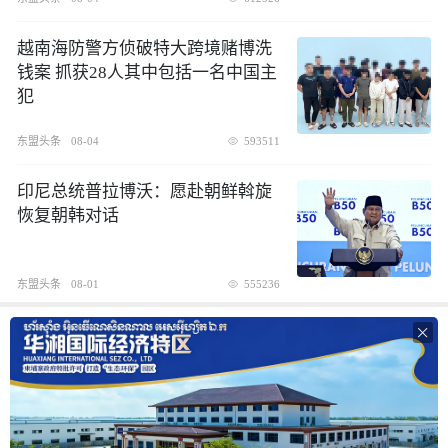
越南海防警方侦破特大跨境赌博洗
钱案 抓获28人其中包括一名中国主
犯
东盟头条
08-04
593511
印尼总统普拉博沃：愿赴朝鲜斡旋
恢复朝韩对话
东盟头条
08-01
555236
