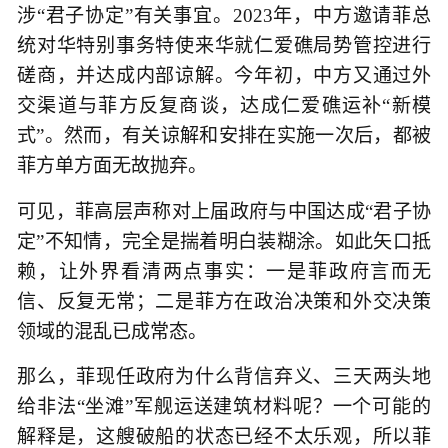
涉“君子协定”有关事宜。2023年，中方邀请菲总
统对华特别事务特使来华就仁爱礁局势管控进行
磋商，并达成内部谅解。今年初，中方又通过外
交渠道与菲方反复商谈，达成仁爱礁运补“新模
式”。然而，有关谅解和安排在实施一次后，都被
菲方单方面无故抛弃。
可见，菲高层声称对上届政府与中国达成“君子协
定”不知情，完全是揣着明白装糊涂。如此矢口抵
赖，让外界看清两点事实：一是菲政府言而无
信、反复无常；二是菲方在政治决策和外交决策
领域的混乱已成常态。
那么，菲现任政府为什么背信弃义、三天两头地
给非法“坐滩”军舰运送建筑材料呢？一个可能的
解释是，这艘破船的状态已经不太乐观，所以菲