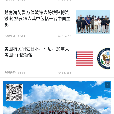
越南海防警方侦破特大跨境赌博洗
钱案 抓获28人其中包括一名中国主
犯
东盟头条
08-04
764610
美国将关闭驻日本、印尼、加拿大
等国5个使领馆
东盟头条
08-04
581158
