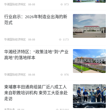
华湘国际经济特区
08-08
973
行业启示：2026年制造业出海的新
范式
华湘国际经济特区
08-08
1173
华湘经济特区：“政策洼地”到“产业
高地”的落地样本
华湘国际经济特区
08-08
976
柬埔寨丰田通商组装厂近八成工人
来自职教培训机构 柬劳工大臣亲赴
走访
东盟头条
08-04
811444