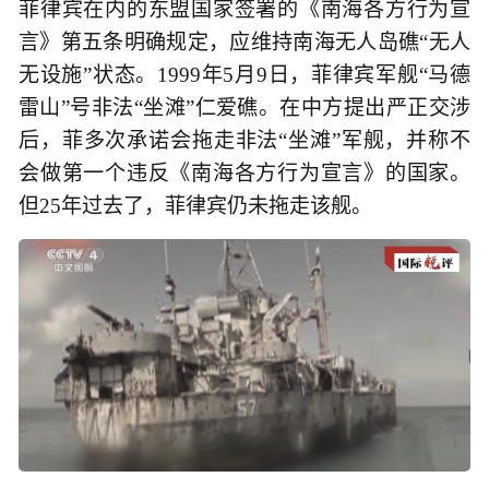
菲律宾在内的东盟国家签署的《南海各方行为宣
言》第五条明确规定，应维持南海无人岛礁“无人
无设施”状态。1999年5月9日，菲律宾军舰“马德
雷山”号非法“坐滩”仁爱礁。在中方提出严正交涉
后，菲多次承诺会拖走非法“坐滩”军舰，并称不
会做第一个违反《南海各方行为宣言》的国家。
但25年过去了，菲律宾仍未拖走该舰。