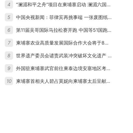
4
“澜湄和平之舟”项目在柬埔寨启动 澜湄六国青年共话和平与发展
5
中国央视新闻：菲律宾再挑事端 一张废图纸划不走中国黄岩岛
6
第11届吴哥国际马拉松赛开跑 中国等51国跑者齐聚暹粒
7
柬埔寨农业高质量发展国际合作大会将于8月20日举行
8
世界遗产委员会谴责武装冲突破坏文化遗产 柬埔寨呼吁依法追责并加强国际合作
9
外国驻柬埔寨武官前往柬泰边境安塞地区考察 柬方介绍“危险握手”事件及边境情况
10
柬埔寨首相夫人碧占莫妮向柬埔寨太后呈献世界女童军“卓越领袖奖”