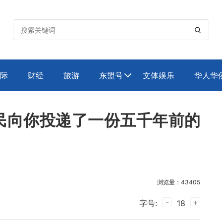

际
财经
旅游
东盟号
文体娱乐
华人华

民向你投递了一份五千年前的
浏览量：43405
-
+
字号:
18