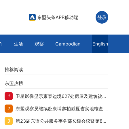
东盟头条APP移动端
登录
侨
生活
观察
Cambodian
English
推荐阅读
东盟热榜
1
卫星影像显示柬泰边境627处房屋及建筑被夷平 人权组织呼吁保护平民财产
2
东盟观察员继续赴柬埔寨柏威夏省实地核查 走访遭袭柬埔寨平民村庄
3
第23届东盟公共服务事务部长级会议暨第8届东盟与中日韩公共服务事务部长级会议在柬埔寨暹粒开幕