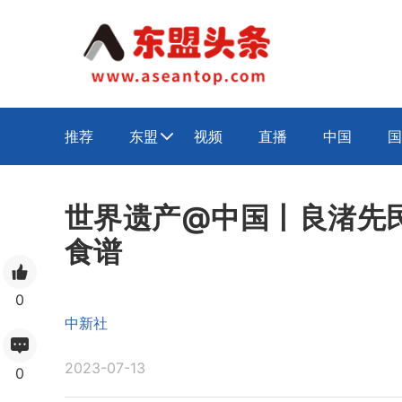
推荐
东盟
视频
直播
中国
国

世界遗产@中国丨良渚先
食谱
0
中新社
2023-07-13
0