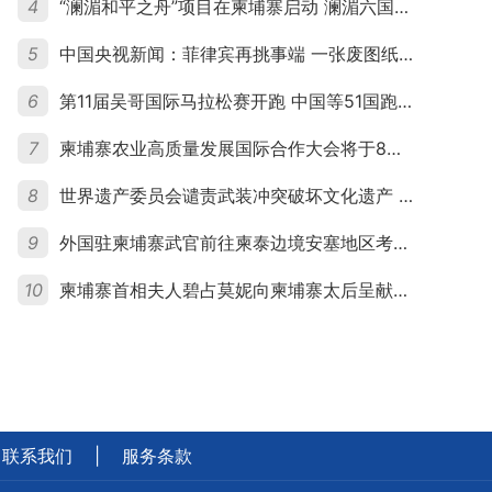
4
“澜湄和平之舟”项目在柬埔寨启动 澜湄六国青年共话和平与发展
5
中国央视新闻：菲律宾再挑事端 一张废图纸划不走中国黄岩岛
6
第11届吴哥国际马拉松赛开跑 中国等51国跑者齐聚暹粒
7
柬埔寨农业高质量发展国际合作大会将于8月20日举行
8
世界遗产委员会谴责武装冲突破坏文化遗产 柬埔寨呼吁依法追责并加强国际合作
9
外国驻柬埔寨武官前往柬泰边境安塞地区考察 柬方介绍“危险握手”事件及边境情况
10
柬埔寨首相夫人碧占莫妮向柬埔寨太后呈献世界女童军“卓越领袖奖”
联系我们
|
服务条款