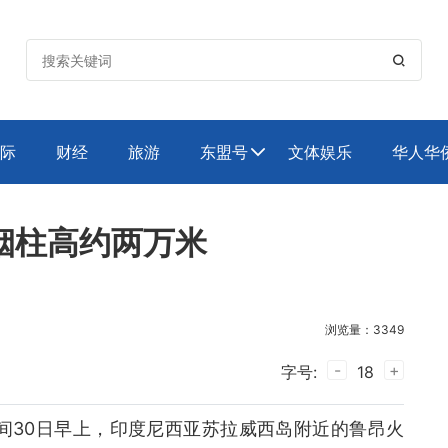

际
财经
旅游
东盟号
文体娱乐
华人华

烟柱高约两万米
浏览量：3349
-
+
字号:
18
时间30日早上，印度尼西亚苏拉威西岛附近的鲁昂火