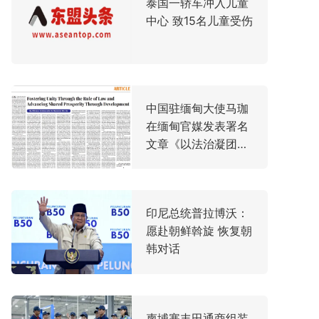
泰国一轿车冲入儿童
中心 致15名儿童受伤
中国驻缅甸大使马珈
在缅甸官媒发表署名
文章《以法治凝团结
力量 以发展促共同繁
荣》
印尼总统普拉博沃：
愿赴朝鲜斡旋 恢复朝
韩对话
柬埔寨丰田通商组装