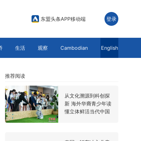
东盟头条APP移动端
登录
侨
生活
观察
Cambodian
English
推荐阅读
从文化溯源到科创探
新 海外华裔青少年读
懂立体鲜活当代中国