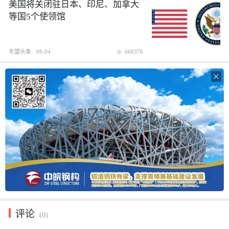
美国将关闭驻日本、印尼、加拿大
等国5个使领馆
东盟头条
08-04
668376

评论
(0)