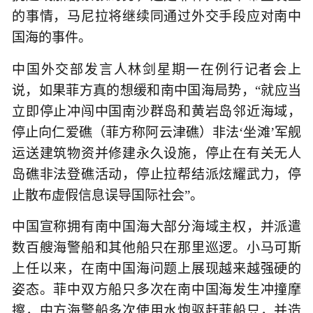
的事情，马尼拉将继续同通过外交手段应对南中
国海的事件。
中国外交部发言人林剑星期一在例行记者会上
说，如果菲方真的想缓和南中国海局势，“就应当
立即停止冲闯中国南沙群岛和黄岩岛邻近海域，
停止向仁爱礁（菲方称阿云津礁）非法‘坐滩’军舰
运送建筑物资并修建永久设施，停止在有关无人
岛礁非法登礁活动，停止拉帮结派炫耀武力，停
止散布虚假信息误导国际社会”。
中国宣称拥有南中国海大部分海域主权，并派遣
数百艘海警船和其他船只在那里巡逻。小马可斯
上任以来，在南中国海问题上展现越来越强硬的
姿态。菲中双方船只多次在南中国海发生冲撞摩
擦，中方海警船多次使用水炮驱赶菲船只，并造