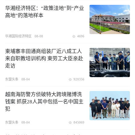
华湘经济特区：“政策洼地”到“产业
高地”的落地样本
华湘国际经济特区
08-08
4696
柬埔寨丰田通商组装厂近八成工人
来自职教培训机构 柬劳工大臣亲赴
走访
东盟头条
08-04
920356
越南海防警方侦破特大跨境赌博洗
钱案 抓获28人其中包括一名中国主
犯
东盟头条
08-04
845069