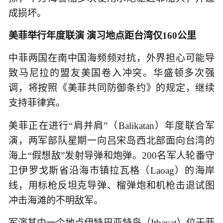
成损坏。
美菲举行年度联演 演习地点距台湾仅160公里
中菲两国在南中国海频频对抗，外界担心可能导
致马尼拉的盟友美国卷入冲突。华盛顿多次强
调，将按照《美菲共同防御条约》的规定，继续
支持菲律宾。
美菲正在进行“肩并肩”（Balikatan）年度联合军
演，两军部队星期一向吕宋岛西北部面向台湾的
海上“假想敌”发射导弹和炮弹。200名军人轮番守
卫伊罗戈斯省沿海市镇拉瓦格（Laoag）的海岸
线，用标枪反坦克导弹、榴弹炮和机枪击退试图
冲击海滩的不明敌军。
军演其中一个地点伊特巴亚特岛（Itbayat）位于菲