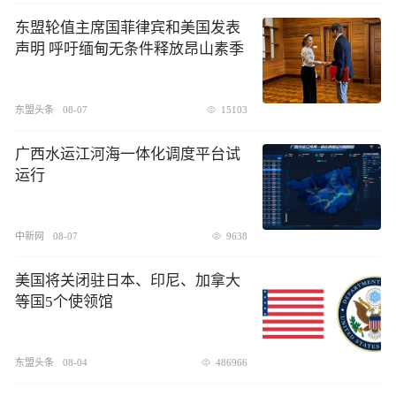
东盟轮值主席国菲律宾和美国发表
声明 呼吁缅甸无条件释放昂山素季
东盟头条
08-07
15103
广西水运江河海一体化调度平台试
运行
中新网
08-07
9638
美国将关闭驻日本、印尼、加拿大
等国5个使领馆
东盟头条
08-04
486966