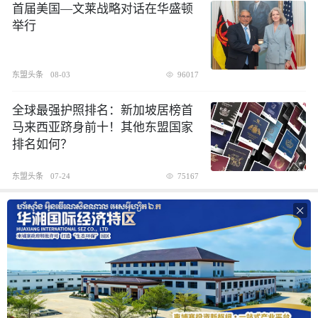
首届美国—文莱战略对话在华盛顿
举行
东盟头条
08-03
96017
全球最强护照排名：新加坡居榜首
马来西亚跻身前十！其他东盟国家
排名如何？
东盟头条
07-24
75167
