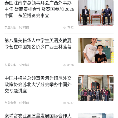
泰国驻南宁总领事拜会广西外事办
主任 磋商泰桂合作及泰国参加 2026
中国—东盟博览会事宜
东盟头条
2小时前
7942
第八届美籍华人中学生英语支教夏
令营在中国知名侨乡广西玉林落幕
东盟头条
3小时前
8926
中国驻棉兰总领事黄河为印尼外交
政策协会苏北大学分会举办中国外
交专题讲座
东盟头条
3小时前
6757
柬埔寨农业高质量发展国际合作大