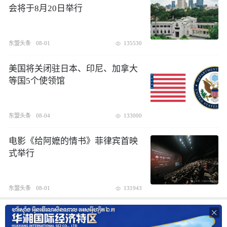
会将于8月20日举行
东盟头条
08-01
135530
美国将关闭驻日本、印尼、加拿大
等国5个使领馆
东盟头条
08-04
133000
电影《给阿嬷的情书》菲律宾首映
式举行
东盟头条
08-01
131943
