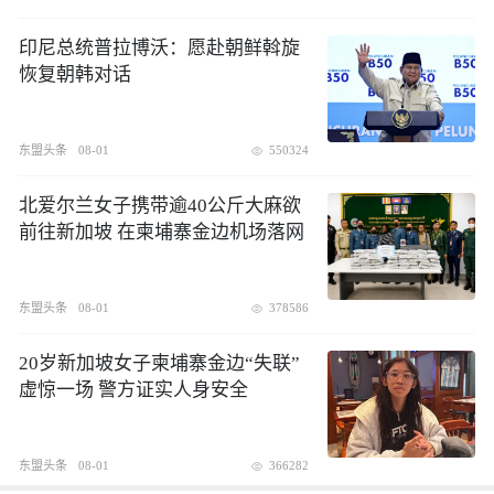
印尼总统普拉博沃：愿赴朝鲜斡旋
恢复朝韩对话
东盟头条
08-01
550324
北爱尔兰女子携带逾40公斤大麻欲
前往新加坡 在柬埔寨金边机场落网
东盟头条
08-01
378586
20岁新加坡女子柬埔寨金边“失联”
虚惊一场 警方证实人身安全
东盟头条
08-01
366282