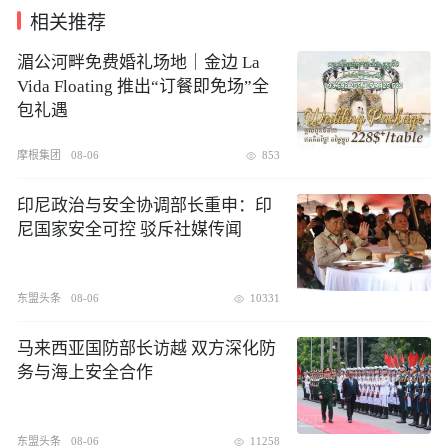
相关推荐
湄公河畔免费婚礼场地｜金边 La
Vida Floating 推出“订餐即免场”全
包礼遇
摩根集团
08-06
853
印尼政治与安全协调部长重申：印
尼国家安全可控 驳斥社媒传闻
东盟头条
08-06
10331
​马来西亚国防部长访越 双方深化防
务与海上安全合作
东盟头条
08-06
11258