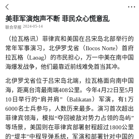


美菲军演炮声不断 菲民众心慌意乱
2024-05-14
联合早报
（拉瓦格讯）菲律宾和美国在吕宋岛北部举行的
常年军事演习，北伊罗戈省（Ilocos Norte）首府
拉瓦格（Laoag）的市民担心，万一中美在南中国
海爆发战争，他们最靠近前线难免首当其冲。
北伊罗戈省位于吕宋岛北端，拉瓦格面向南中国
海，距离台湾最南端408公里。今年4月22日至5月
10日举行的“肩并肩”（Balikatan）军演，有1万
6000名士兵参与，人数历来最多。演习首次超出
菲律宾领海，模拟“夺回被敌对势力占领的岛屿”
等场景，美国则在菲律宾部署射程超过1800公里
的“堤丰”中程导弹系统，军演和部署针对中国的