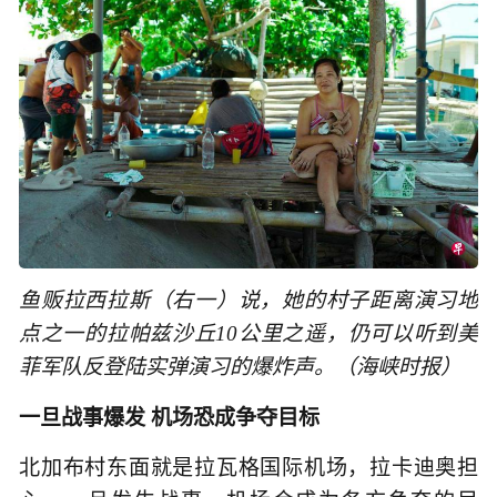
鱼贩拉西拉斯（右一）说，她的村子距离演习地
点之一的拉帕兹沙丘10公里之遥，仍可以听到美
菲军队反登陆实弹演习的爆炸声。（海峡时报）
一旦战事爆发 机场恐成争夺目标
北加布村东面就是拉瓦格国际机场，拉卡迪奥担