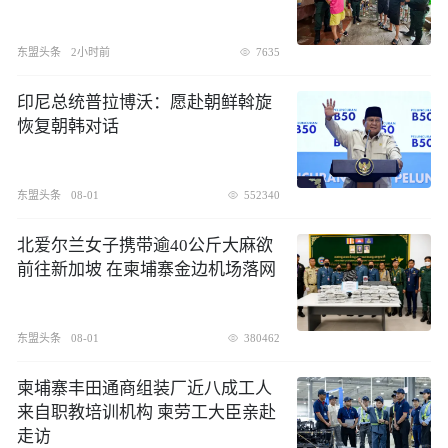
东盟头条
2小时前
7635
印尼总统普拉博沃：愿赴朝鲜斡旋
恢复朝韩对话
东盟头条
08-01
552340
北爱尔兰女子携带逾40公斤大麻欲
前往新加坡 在柬埔寨金边机场落网
东盟头条
08-01
380462
柬埔寨丰田通商组装厂近八成工人
来自职教培训机构 柬劳工大臣亲赴
走访