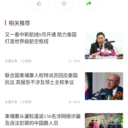
相关推荐
​又一泰中新航线9月开通 助力泰国
打造世界级航空枢纽
东盟头条
1小时前
7829
联合国柬埔寨人权特派员回应泰国
抗议 其报告不涉及领土主权争议
东盟头条
2小时前
8103
柬埔寨从暹粒遣返150名涉网络诈骗
及违法犯罪的中国籍人员