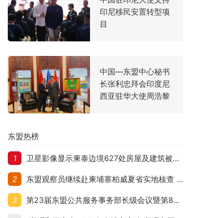
印尼移民安置转型项
目
中国—东盟中心秘书
长张利忠拜会印度尼
西亚驻华大使周浩黎
东盟热榜
1
卫星影像显示柬泰边境627处房屋及建筑被夷平 人权组织呼吁保护平民财产
2
东盟观察员继续赴柬埔寨柏威夏省实地核查 走访遭袭柬埔寨平民村庄
3
第23届东盟公共服务事务部长级会议暨第8届东盟与中日韩公共服务事务部长级会议在柬埔寨暹粒开幕