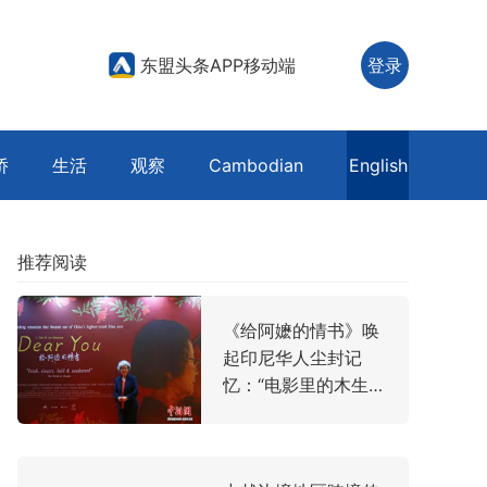
东盟头条APP移动端
登录
侨
生活
观察
Cambodian
English
推荐阅读
《给阿嬷的情书》唤
起印尼华人尘封记
忆：“电影里的木生，
让我想起了父亲”