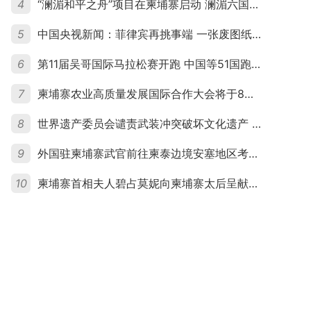
4
“澜湄和平之舟”项目在柬埔寨启动 澜湄六国青年共话和平与发展
5
中国央视新闻：菲律宾再挑事端 一张废图纸划不走中国黄岩岛
6
第11届吴哥国际马拉松赛开跑 中国等51国跑者齐聚暹粒
7
柬埔寨农业高质量发展国际合作大会将于8月20日举行
8
世界遗产委员会谴责武装冲突破坏文化遗产 柬埔寨呼吁依法追责并加强国际合作
9
外国驻柬埔寨武官前往柬泰边境安塞地区考察 柬方介绍“危险握手”事件及边境情况
10
柬埔寨首相夫人碧占莫妮向柬埔寨太后呈献世界女童军“卓越领袖奖”