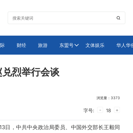

际
财经
旅游
东盟号
文体娱乐
华人华

赵兑烈举行会谈
浏览量：3373
-
+
字号:
18
月13日，中共中央政治局委员、中国外交部长王毅同