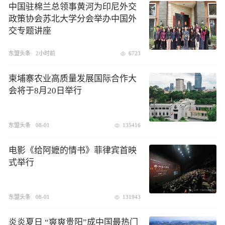
中国驻棉兰总领事黄河为印尼外交
政策协会苏北大学分会举办中国外
交专题讲座
东盟头条
2小时前
6723
柬埔寨农业高质量发展国际合作大
会将于8月20日举行
东盟头条
08-01
135416
电影《给阿嬷的情书》菲律宾首映
式举行
东盟头条
08-01
131943
炎炎夏日 “爽爽贵阳”成中国最热门