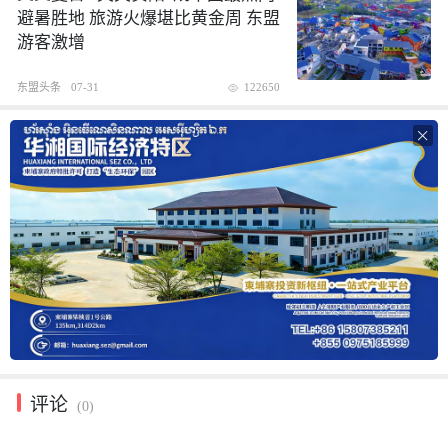
避暑胜地 旅游火爆堪比黄金周 东盟
游客激增
东盟头条
07-31
122650

评论
(0)