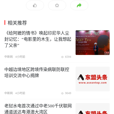
相关推荐
《给阿嬷的情书》唤起印尼华人尘
封记忆：“电影里的木生，让我想起
了父亲”
中新网
4小时前
6594
中越边境地区跨境传染病联防联控
培训交流中心揭牌
中新网
4小时前
9049
老挝水电首次通过中老500千伏联网
通道送达粤港澳大湾区