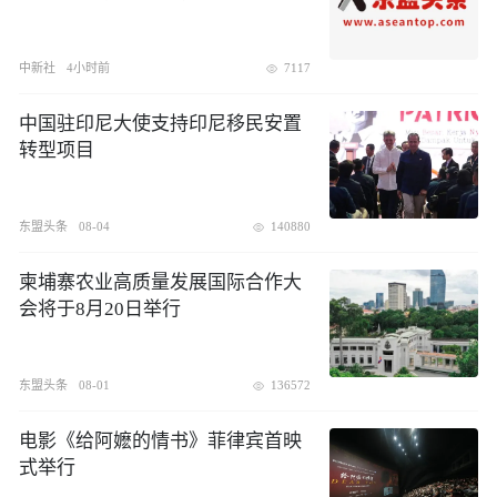
中新社
4小时前
7117
中国驻印尼大使支持印尼移民安置
转型项目
东盟头条
08-04
140880
柬埔寨农业高质量发展国际合作大
会将于8月20日举行
东盟头条
08-01
136572
电影《给阿嬷的情书》菲律宾首映
式举行