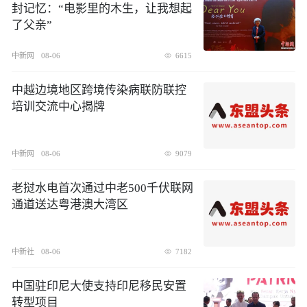
封记忆：“电影里的木生，让我想起
了父亲”
中新网
08-06
6615
中越边境地区跨境传染病联防联控
培训交流中心揭牌
中新网
08-06
9079
老挝水电首次通过中老500千伏联网
通道送达粤港澳大湾区
中新社
08-06
7182
中国驻印尼大使支持印尼移民安置
转型项目