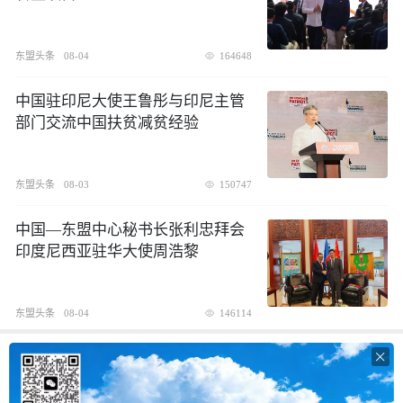
东盟头条
08-04
164648
中国驻印尼大使王鲁彤与印尼主管
部门交流中国扶贫减贫经验
东盟头条
08-03
150747
中国—东盟中心秘书长张利忠拜会
印度尼西亚驻华大使周浩黎
东盟头条
08-04
146114
