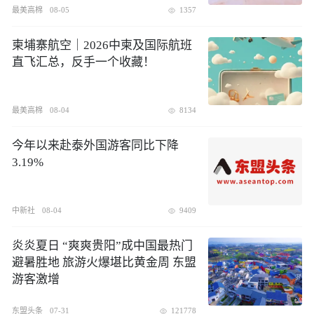
最美高棉
08-05
1357
柬埔寨航空｜2026中柬及国际航班
直飞汇总，反手一个收藏！
最美高棉
08-04
8134
今年以来赴泰外国游客同比下降
3.19%
中新社
08-04
9409
炎炎夏日 “爽爽贵阳”成中国最热门
避暑胜地 旅游火爆堪比黄金周 东盟
游客激增
东盟头条
07-31
121778