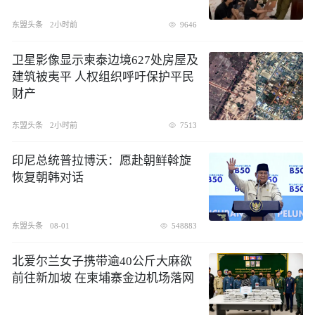
东盟头条
2小时前
9646
卫星影像显示柬泰边境627处房屋及
建筑被夷平 人权组织呼吁保护平民
财产
东盟头条
2小时前
7513
印尼总统普拉博沃：愿赴朝鲜斡旋
恢复朝韩对话
东盟头条
08-01
548883
北爱尔兰女子携带逾40公斤大麻欲
前往新加坡 在柬埔寨金边机场落网