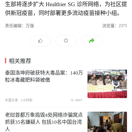
生部将逐步扩大 Healthier SG 诊所网络，为社区提
供新冠疫苗，同时部署更多流动疫苗接种小组。
责任编辑：万强
浏览量：2375
相关推荐
泰国洛坤府破获特大毒品案：140万
粒冰毒藏肥料袋被缴
东盟头条
1小时前
8007
​老挝首都万象捣毁4处网络诈骗窝点
抓获35名嫌疑人 包括10名中国台湾
人