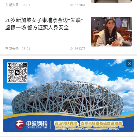
东盟头条
08-01
377061
20岁新加坡女子柬埔寨金边“失联”
虚惊一场 警方证实人身安全
东盟头条
08-01
364375
