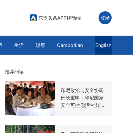
东盟头条APP移动端
登录
侨
生活
观察
Cambodian
English
推荐阅读
印尼政治与安全协调
部长重申：印尼国家
安全可控 驳斥社媒传
闻