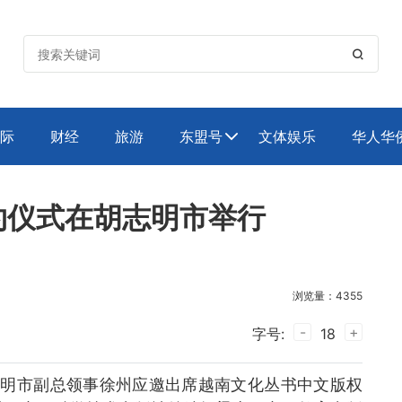

际
财经
旅游
东盟号
文体娱乐
华人华

约仪式在胡志明市举行
浏览量：4355
-
+
字号:
18
胡志明市副总领事徐州应邀出席越南文化丛书中文版权