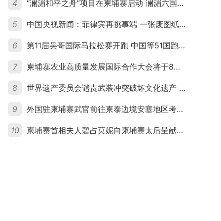
4
“澜湄和平之舟”项目在柬埔寨启动 澜湄六国青年共话和平与发展
5
中国央视新闻：菲律宾再挑事端 一张废图纸划不走中国黄岩岛
6
第11届吴哥国际马拉松赛开跑 中国等51国跑者齐聚暹粒
7
柬埔寨农业高质量发展国际合作大会将于8月20日举行
8
世界遗产委员会谴责武装冲突破坏文化遗产 柬埔寨呼吁依法追责并加强国际合作
9
外国驻柬埔寨武官前往柬泰边境安塞地区考察 柬方介绍“危险握手”事件及边境情况
10
柬埔寨首相夫人碧占莫妮向柬埔寨太后呈献世界女童军“卓越领袖奖”