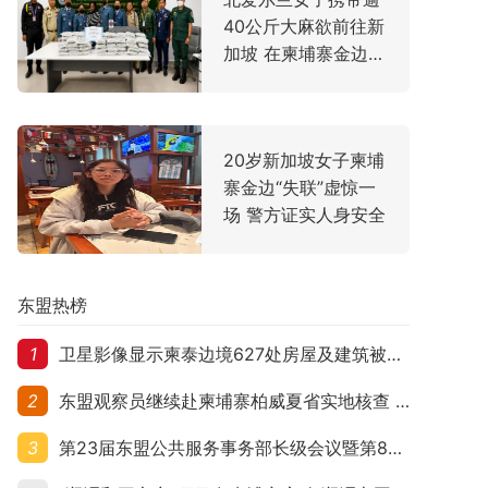
40公斤大麻欲前往新
加坡 在柬埔寨金边机
场落网
20岁新加坡女子柬埔
寨金边“失联”虚惊一
场 警方证实人身安全
东盟热榜
1
卫星影像显示柬泰边境627处房屋及建筑被夷平 人权组织呼吁保护平民财产
2
东盟观察员继续赴柬埔寨柏威夏省实地核查 走访遭袭柬埔寨平民村庄
3
第23届东盟公共服务事务部长级会议暨第8届东盟与中日韩公共服务事务部长级会议在柬埔寨暹粒开幕