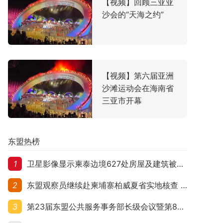
【视频】回顾三亚亚
沙会的“天海之约”
【视频】第六届亚洲
沙滩运动会在海南省
三亚市开幕
东盟热榜
1
卫星影像显示柬泰边境627处房屋及建筑被夷平 人权组织呼吁保护平民财产
2
东盟观察员继续赴柬埔寨柏威夏省实地核查 走访遭袭柬埔寨平民村庄
3
第23届东盟公共服务事务部长级会议暨第8届东盟与中日韩公共服务事务部长级会议在柬埔寨暹粒开幕