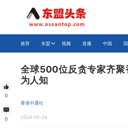
推荐
东盟
视频
直播
中国
国

全球500位反贪专家齐聚
为人知
0
香港中通社
2024-05-24
0