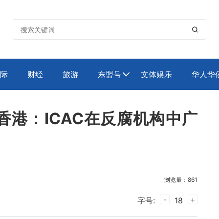

际
财经
旅游
东盟号
文体娱乐
华人华

香港：ICAC在反腐机构中广
浏览量：861
-
+
字号:
18