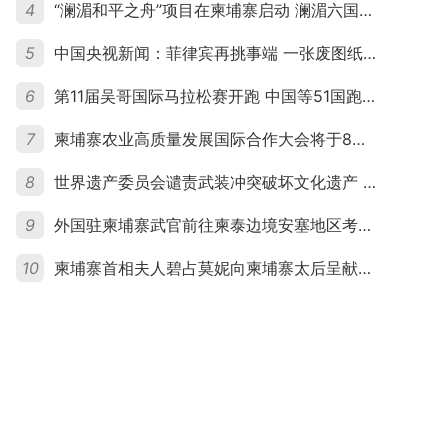
4
“澜湄和平之舟”项目在柬埔寨启动 澜湄六国青年共话和平与发展
5
中国央视新闻：菲律宾再挑事端 一张废图纸划不走中国黄岩岛
6
第11届吴哥国际马拉松赛开跑 中国等51国跑者齐聚暹粒
7
柬埔寨农业高质量发展国际合作大会将于8月20日举行
8
世界遗产委员会谴责武装冲突破坏文化遗产 柬埔寨呼吁依法追责并加强国际合作
9
外国驻柬埔寨武官前往柬泰边境安塞地区考察 柬方介绍“危险握手”事件及边境情况
10
柬埔寨首相夫人碧占莫妮向柬埔寨太后呈献世界女童军“卓越领袖奖”