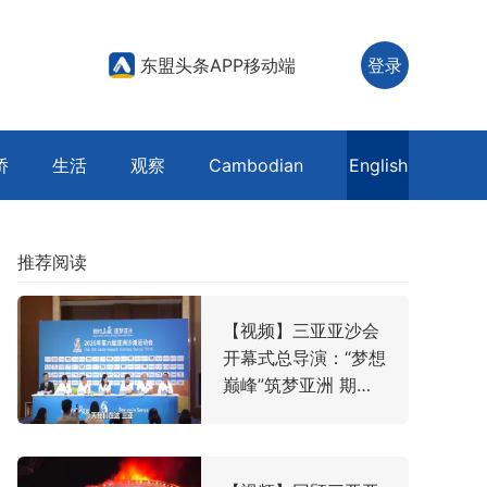
东盟头条APP移动端
登录
侨
生活
观察
Cambodian
English
推荐阅读
【视频】三亚亚沙会
开幕式总导演：“梦想
巅峰”筑梦亚洲 期许
美好世界