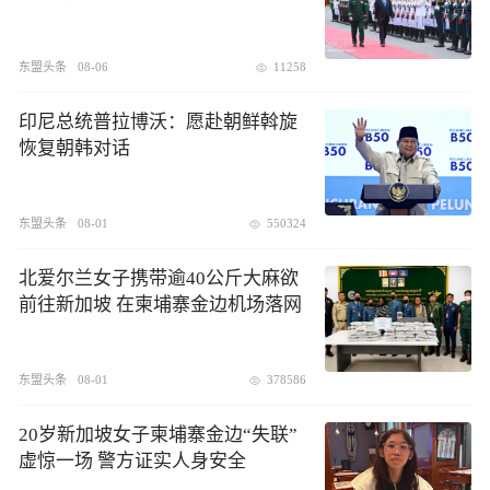
东盟头条
08-06
11258
印尼总统普拉博沃：愿赴朝鲜斡旋
恢复朝韩对话
东盟头条
08-01
550324
北爱尔兰女子携带逾40公斤大麻欲
前往新加坡 在柬埔寨金边机场落网
东盟头条
08-01
378586
20岁新加坡女子柬埔寨金边“失联”
虚惊一场 警方证实人身安全