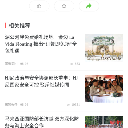
相关推荐
湄公河畔免费婚礼场地｜金边 La
Vida Floating 推出“订餐即免场”全
包礼遇
摩根集团
08-06
853
印尼政治与安全协调部长重申：印
尼国家安全可控 驳斥社媒传闻
东盟头条
08-06
10331
​马来西亚国防部长访越 双方深化防
务与海上安全合作