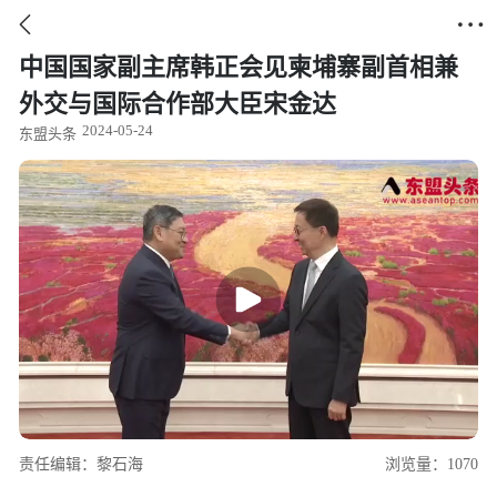


中国国家副主席韩正会见柬埔寨副首相兼
外交与国际合作部大臣宋金达
2024-05-24
东盟头条
责任编辑：黎石海
浏览量：1070