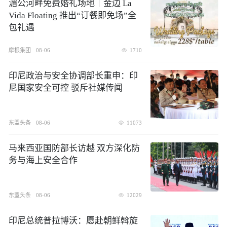
湄公河畔免费婚礼场地｜金边 La
Vida Floating 推出“订餐即免场”全
包礼遇
摩根集团
08-06
1710
印尼政治与安全协调部长重申：印
尼国家安全可控 驳斥社媒传闻
东盟头条
08-06
11073
​马来西亚国防部长访越 双方深化防
务与海上安全合作
东盟头条
08-06
12029
印尼总统普拉博沃：愿赴朝鲜斡旋