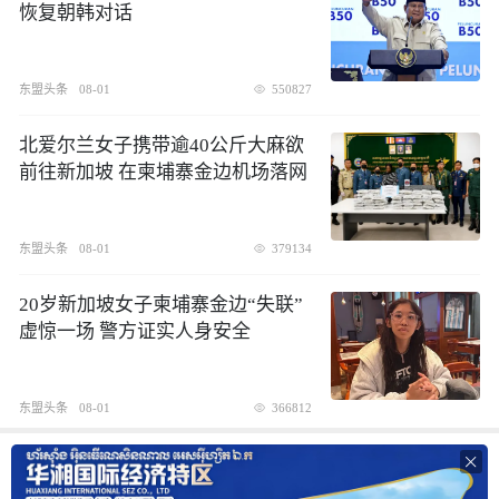
恢复朝韩对话
东盟头条
08-01
550827
北爱尔兰女子携带逾40公斤大麻欲
前往新加坡 在柬埔寨金边机场落网
东盟头条
08-01
379134
20岁新加坡女子柬埔寨金边“失联”
虚惊一场 警方证实人身安全
东盟头条
08-01
366812
